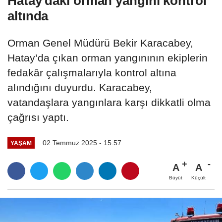
Hatay'daki orman yangını kontrol
altında
Orman Genel Müdürü Bekir Karacabey,
Hatay’da çıkan orman yangınının ekiplerin
fedakâr çalışmalarıyla kontrol altına
alındığını duyurdu. Karacabey,
vatandaşlara yangınlara karşı dikkatli olma
çağrısı yaptı.
02 Temmuz 2025 - 15:57
YAŞAM
A
A
Büyüt
Küçült