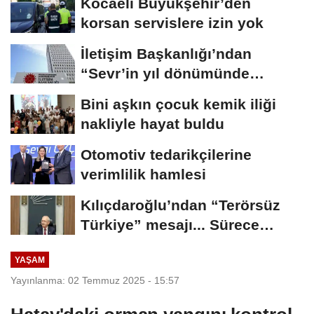
Kocaeli Büyükşehir’den
korsan servislere izin yok
İletişim Başkanlığı’ndan
“Sevr’in yıl dönümünde
Meclis’e...
Bini aşkın çocuk kemik iliği
nakliyle hayat buldu
Otomotiv tedarikçilerine
verimlilik hamlesi
Kılıçdaroğlu’ndan “Terörsüz
Türkiye” mesajı... Sürece
tereddütsüz...
YAŞAM
Yayınlanma: 02 Temmuz 2025 - 15:57