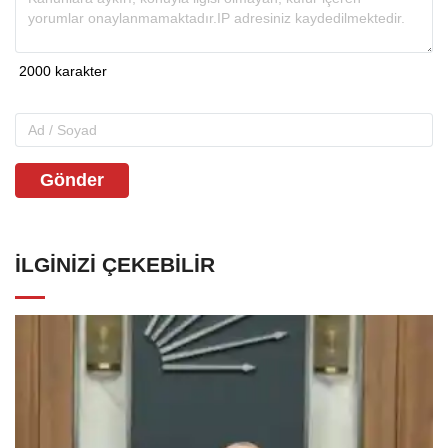
Gönder
İLGINIZI ÇEKEBILIR