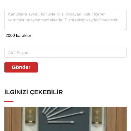
Gönder
İLGINIZI ÇEKEBILIR