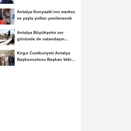
uzaklaştırıldı
Antalya Konyaaltı’nın merkez
ve yayla yolları yenilenecek
Antalya Büyükşehir zor
gününde de vatandaşın
yanında
Kırgız Cumhuriyeti Antalya
Başkonsolosu Başkan Vekili
Özdemir’i...