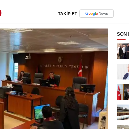
TAKİP ET
SON