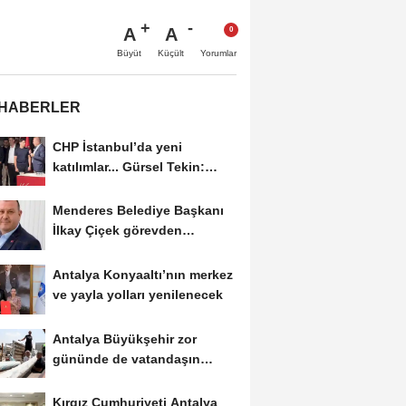
A
A
Büyüt
Küçült
Yorumlar
 HABERLER
CHP İstanbul’da yeni
katılımlar... Gürsel Tekin:
Birlikte başaracağız
Menderes Belediye Başkanı
İlkay Çiçek görevden
uzaklaştırıldı
Antalya Konyaaltı’nın merkez
ve yayla yolları yenilenecek
Antalya Büyükşehir zor
gününde de vatandaşın
yanında
Kırgız Cumhuriyeti Antalya