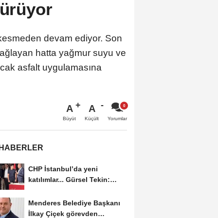
sürüyor
ız kesmeden devam ediyor. Son
 bağlayan hatta yağmur suyu ve
sıcak asfalt uygulamasına
A
A
Büyüt
Küçült
Yorumlar
 HABERLER
CHP İstanbul’da yeni
katılımlar... Gürsel Tekin:
Birlikte başaracağız
Menderes Belediye Başkanı
İlkay Çiçek görevden