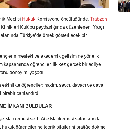
ik Meclisi
Hukuk
Komisyonu öncülüğünde,
Trabzon
Klinikleri Kulübü paydaşlığında düzenlenen “Yargı
 alanında Türkiye’de örnek gösterilecek bir
ençlerin mesleki ve akademik gelişimine yönelik
m kapsamında öğrenciler, ilk kez gerçek bir adliye
yonu deneyimi yaşadı.
tkinlikte öğrenciler; hakim, savcı, davacı ve davalı
 birebir canlandırdı.
KME İMKANI BULDULAR
iye Mahkemesi ve 1. Aile Mahkemesi salonlarında
 hukuk öğrencilerine teorik bilgilerini pratiğe dökme