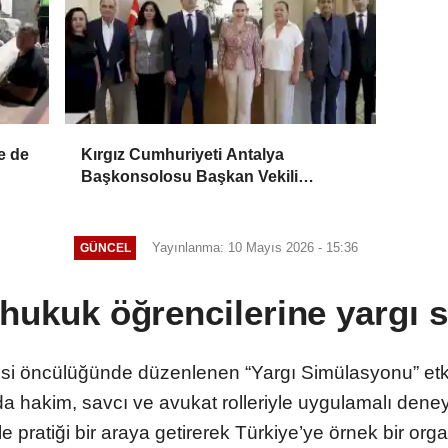
e de
Kırgız Cumhuriyeti Antalya
Başkonsolosu Başkan Vekili
Özdemir’i ziyaret etti
Yayınlanma: 10 Mayıs 2026 - 15:36
GÜNCEL
hukuk öğrencilerine yargı
i öncülüğünde düzenlenen “Yargı Simülasyonu” etkinl
a hakim, savcı ve avukat rolleriyle uygulamalı den
yle pratiği bir araya getirerek Türkiye’ye örnek bir or