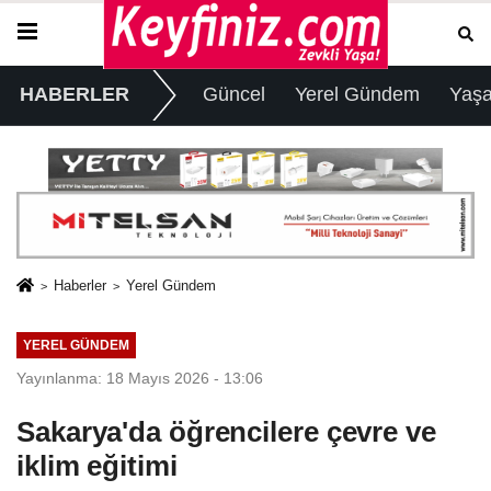
HABERLER
Güncel
Yerel Gündem
Yaş
Haberler
Yerel Gündem
YEREL GÜNDEM
Yayınlanma: 18 Mayıs 2026 - 13:06
Sakarya'da öğrencilere çevre ve
iklim eğitimi