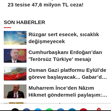
23 tesise 47,6 milyon TL ceza!
SON HABERLER
Rüzgar sert esecek, sıcaklık
değişmeyecek
Cumhurbaşkanı Erdoğan’dan
'Terörsüz Türkiye' mesajı
Osman Gazi platformu Eylül'de
göreve başlayacak... Gabar’da
günlük...
Muharrem İnce’den Nâzım
Hikmet göndermeli paylaşım:
Vatan hainliğine...
Dervişoğlu: İhanet belgesini