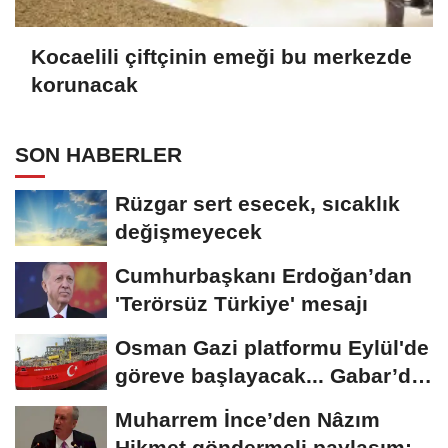
Kocaelili çiftçinin emeği bu merkezde
korunacak
SON HABERLER
Rüzgar sert esecek, sıcaklık
değişmeyecek
Cumhurbaşkanı Erdoğan’dan
'Terörsüz Türkiye' mesajı
Osman Gazi platformu Eylül'de
göreve başlayacak... Gabar’da
günlük...
Muharrem İnce’den Nâzım
Hikmet göndermeli paylaşım: