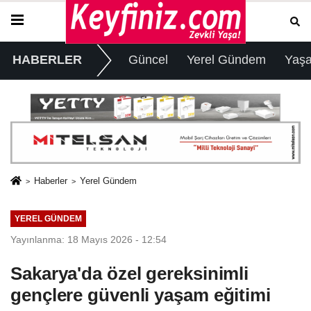
HABERLER
Güncel
Yerel Gündem
Yaş
Haberler
Yerel Gündem
YEREL GÜNDEM
Yayınlanma: 18 Mayıs 2026 - 12:54
Sakarya'da özel gereksinimli
gençlere güvenli yaşam eğitimi