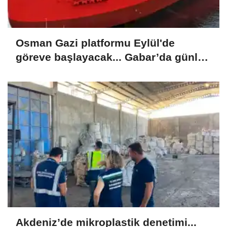
Osman Gazi platformu Eylül'de
göreve başlayacak... Gabar’da günlük
petrol üretimi 83 bin 200 varile ulaştı
Akdeniz’de mikroplastik denetimi...