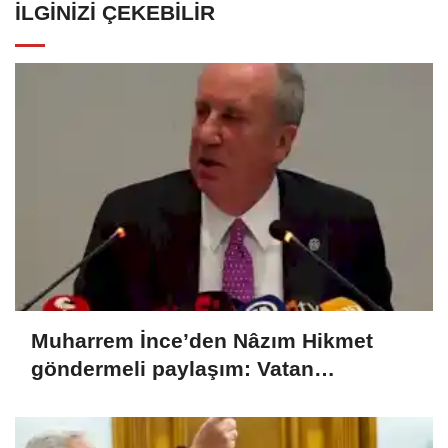
İLGINIZI ÇEKEBILIR
Muharrem İnce’den Nâzım Hikmet
göndermeli paylaşım: Vatan
hainliğine devam ediyor hâlâ