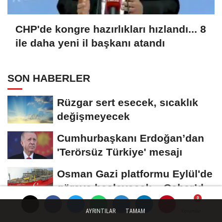
CHP'de kongre hazırlıkları hızlandı... 8
ile daha yeni il başkanı atandı
SON HABERLER
Rüzgar sert esecek, sıcaklık
değişmeyecek
Cumhurbaşkanı Erdoğan’dan
'Terörsüz Türkiye' mesajı
Osman Gazi platformu Eylül'de
göreve başlayacak... Gabar’da
günlük...
Muharrem İnce’den Nâzım
AYRINTILAR
TAMAM
Yorumlar
Yorumlar