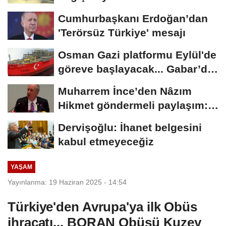
Cumhurbaşkanı Erdoğan’dan
'Terörsüz Türkiye' mesajı
Osman Gazi platformu Eylül'de
göreve başlayacak... Gabar’da
günlük...
Muharrem İnce’den Nâzım
Hikmet göndermeli paylaşım:
Vatan hainliğine...
Dervişoğlu: İhanet belgesini
kabul etmeyeceğiz
YAŞAM
Yayınlanma: 19 Haziran 2025 - 14:54
Türkiye'den Avrupa'ya ilk Obüs
ihracatı... BORAN Obüsü Kuzey