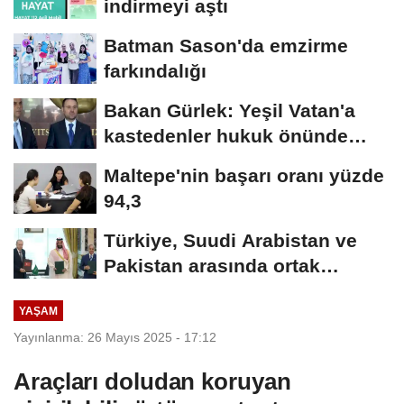
indirmeyi aştı
Batman Sason'da emzirme
farkındalığı
Bakan Gürlek: Yeşil Vatan'a
kastedenler hukuk önünde
hesap verecek
Maltepe'nin başarı oranı yüzde
94,3
Türkiye, Suudi Arabistan ve
Pakistan arasında ortak
savunma anlaşması...
YAŞAM
Yayınlanma: 26 Mayıs 2025 - 17:12
Araçları doludan koruyan