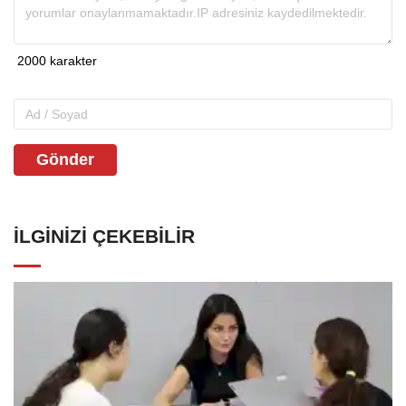
Gönder
İLGINIZI ÇEKEBILIR