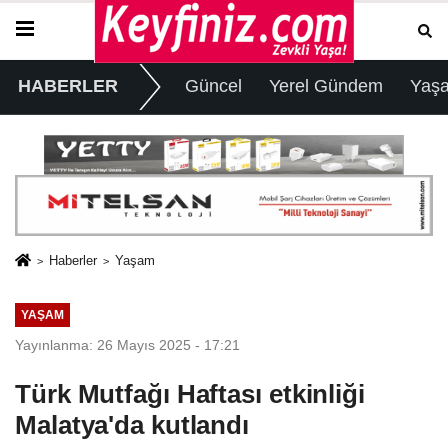
HABERLER
Güncel
Yerel Gündem
Yaş
Haberler
Yaşam
YAŞAM
Yayınlanma: 26 Mayıs 2025 - 17:21
Türk Mutfağı Haftası etkinliği
Malatya'da kutlandı