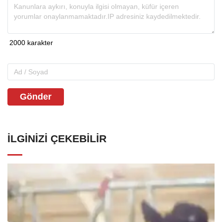
Gönder
İLGINIZI ÇEKEBILIR