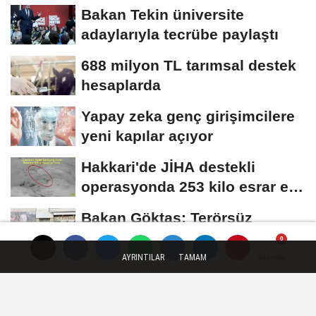
Bakan Tekin üniversite
adaylarıyla tecrübe paylaştı
688 milyon TL tarımsal destek
hesaplarda
Yapay zeka genç girişimcilere
yeni kapılar açıyor
Hakkari'de JİHA destekli
operasyonda 253 kilo esrar ele
geçirildi
Bakan Göktaş: Terörsüz
Türkiye ile barışın ve istikrarın
güçlendiği...
AYRINTILAR
TAMAM
Yorumlar
Yorumlar
Künye
İletişim
Çerez Politikası
Gizlilik İlkeleri