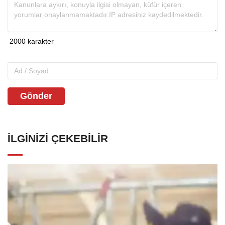
Gönder
İLGINIZI ÇEKEBILIR