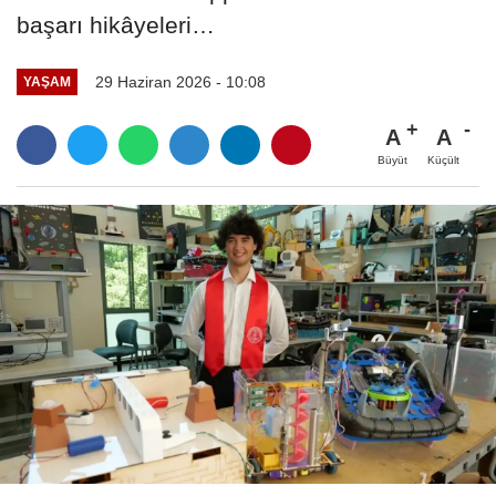
başarı hikâyeleri…
29 Haziran 2026 - 10:08
YAŞAM
A
A
Büyüt
Küçült