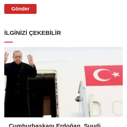
Gönder
İLGINIZI ÇEKEBILIR
Cumhurbaşkanı Erdoğan, Suudi