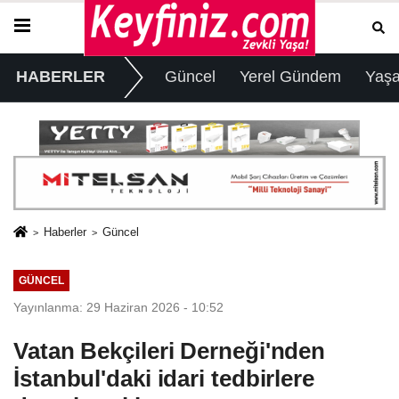
HABERLER
Güncel
Yerel Gündem
Yaş
Haberler
Güncel
GÜNCEL
Yayınlanma: 29 Haziran 2026 - 10:52
Vatan Bekçileri Derneği'nden
İstanbul'daki idari tedbirlere