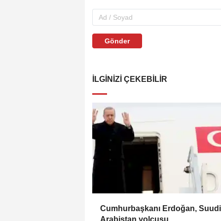
Gönder
İLGINIZI ÇEKEBILIR
Cumhurbaşkanı Erdoğan, Suudi
Arabistan yolcusu