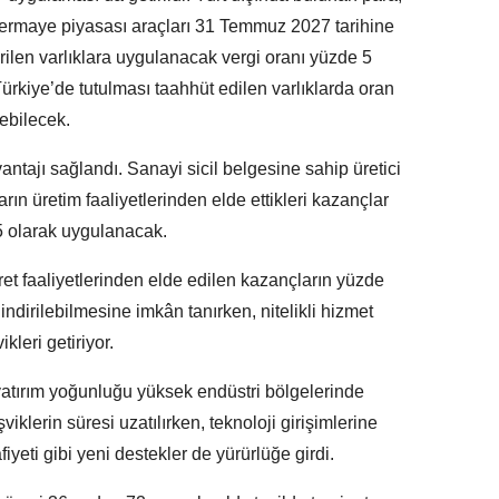
 sermaye piyasası araçları 31 Temmuz 2027 tarihine
irilen varlıklara uygulanacak vergi oranı yüzde 5
 Türkiye’de tutulması taahhüt edilen varlıklarda oran
ebilecek.
antajı sağlandı. Sanayi sicil belgesine sahip üretici
arın üretim faaliyetlerinden elde ettikleri kazançlar
,5 olarak uygulanacak.
aret faaliyetlerinden elde edilen kazançların yüzde
ndirilebilmesine imkân tanırken, nitelikli hizmet
kleri getiriyor.
yatırım yoğunluğu yüksek endüstri bölgelerinde
viklerin süresi uzatılırken, teknoloji girişimlerine
iyeti gibi yeni destekler de yürürlüğe girdi.