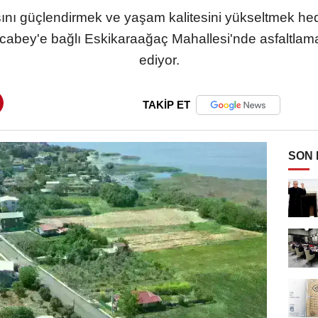
sını güçlendirmek ve yaşam kalitesini yükseltmek hed
cabey'e bağlı Eskikaraağaç Mahallesi'nde asfaltlama
ediyor.
TAKİP ET
SON