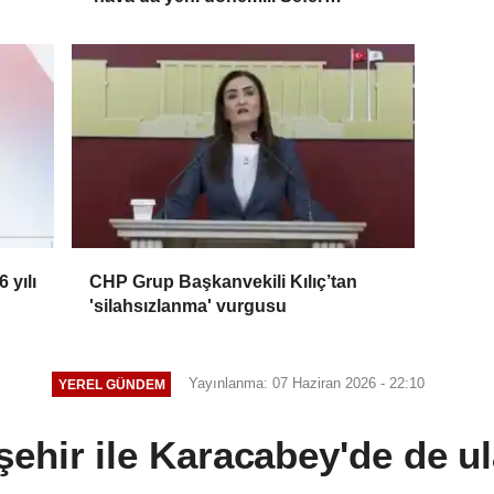
kapasitesi artırıldı
 yılı
CHP Grup Başkanvekili Kılıç’tan
'silahsızlanma' vurgusu
Yayınlanma: 07 Haziran 2026 - 22:10
YEREL GÜNDEM
ehir ile Karacabey'de de u