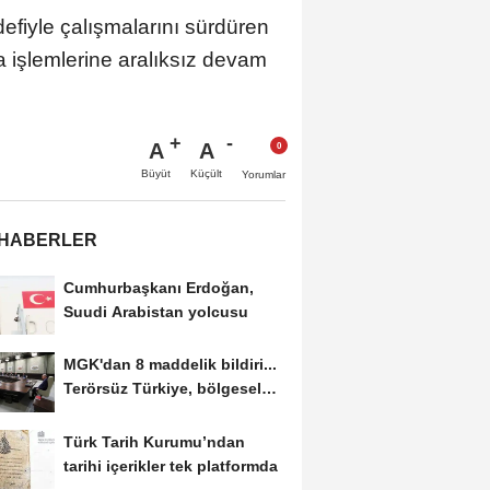
efiyle çalışmalarını sürdüren
 işlemlerine aralıksız devam
A
A
Büyüt
Küçült
Yorumlar
 HABERLER
Cumhurbaşkanı Erdoğan,
Suudi Arabistan yolcusu
MGK'dan 8 maddelik bildiri...
Terörsüz Türkiye, bölgesel
güvenlik...
Türk Tarih Kurumu’ndan
tarihi içerikler tek platformda