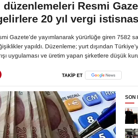
m düzenlemeleri Resmi Gazete
gelirlere 20 yıl vergi istisnas
i Gazete’de yayımlanarak yürürlüğe giren 7582 sayıl
işiklikler yapıldı. Düzenleme; yurt dışından Türkiye’y
arışı uygulaması ve üretim yapan şirketlere düşük kuru
TAKİP ET
SON