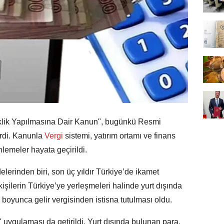
klik Yapılmasına Dair Kanun", bugünkü Resmi
rdi. Kanunla
Vergi
sistemi, yatırım ortamı ve finans
lemeler hayata geçirildi.
rinden biri, son üç yıldır Türkiye’de ikamet
şilerin Türkiye’ye yerleşmeleri halinde yurt dışında
ıl boyunca gelir vergisinden istisna tutulması oldu.
ı" uygulaması da getirildi. Yurt dışında bulunan para,