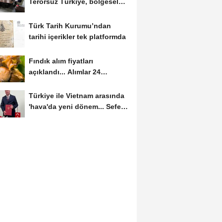
Terörsüz Türkiye, bölgesel
güvenlik...
Türk Tarih Kurumu’ndan
tarihi içerikler tek platformda
Fındık alım fiyatları
açıklandı... Alımlar 24
Ağustos'ta başlıyor
Türkiye ile Vietnam arasında
'hava'da yeni dönem... Sefer
kapasitesi...