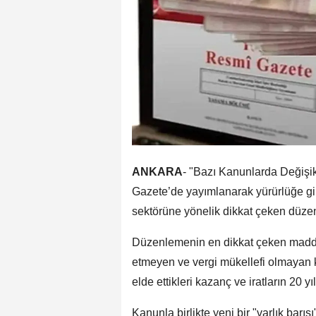
ANKARA
- "Bazı Kanunlarda Değişi
Gazete’de yayımlanarak yürürlüğe gi
sektörüne yönelik dikkat çeken düzen
Düzenlemenin en dikkat çeken maddele
etmeyen ve vergi mükellefi olmayan ki
elde ettikleri kazanç ve iratların 20 y
Kanunla birlikte yeni bir "varlık barış