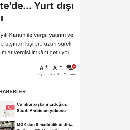
'de... Yurt dışı
ı
ı Kanun ile vergi, yatırım ve
e taşınan kişilere uzun süreli
mlar vergisi imkânı getiriyor.
A
A
Büyüt
Küçült
Yorumlar
 HABERLER
Cumhurbaşkanı Erdoğan,
Suudi Arabistan yolcusu
MGK'dan 8 maddelik bildiri...