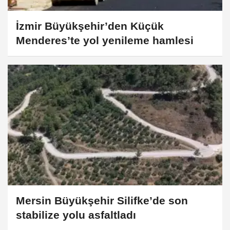
İzmir Büyükşehir’den Küçük
Menderes’te yol yenileme hamlesi
Mersin Büyükşehir Silifke’de son
stabilize yolu asfaltladı