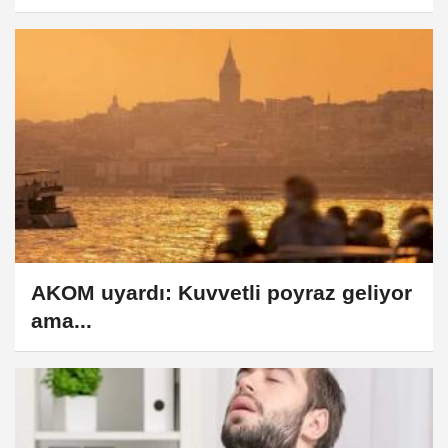
AKOM uyardı: Kuvvetli poyraz geliyor
ama...