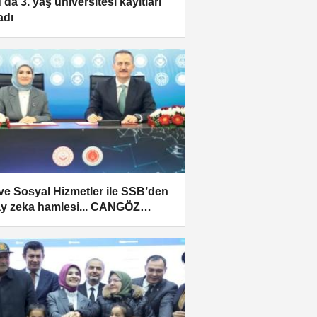
da 3. yaş üniversitesi kayıtları
adı
 ve Sosyal Hizmetler ile SSB’den
y zeka hamlesi... CANGÖZ
esi hayata geçiyor