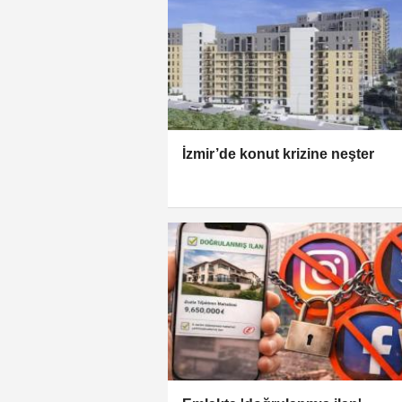
İzmir’de konut krizine neşter