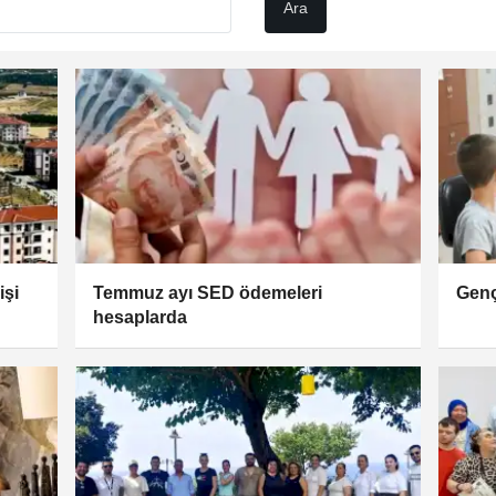
işi
Temmuz ayı SED ödemeleri
Genç
hesaplarda