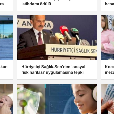
yram
istihdamı ödülü
hesa
şkan
Hürriyetçi Sağlık-Sen’den 'sosyal
Koca
risk haritası' uygulamasına tepki
mezu