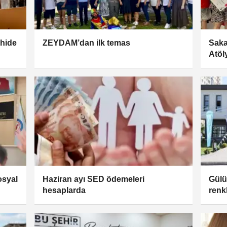
ahide
ZEYDAM’dan ilk temas
Saka
Atöl
osyal
Haziran ayı SED ödemeleri
Gülü
hesaplarda
renkl