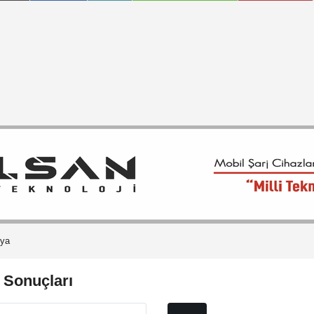
dya
 Sonuçları