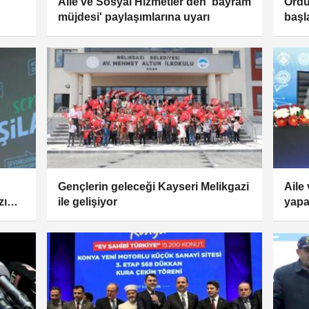
Aile ve Sosyal Hizmetler'den 'bayram
Ordu’
müjdesi' paylaşımlarına uyarı
başl
Gençlerin geleceği Kayseri Melikgazi
Aile
zı
ile gelişiyor
yapa
proj