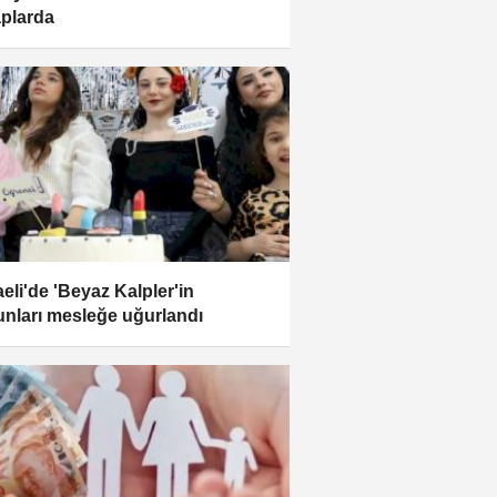
plarda
eli'de 'Beyaz Kalpler'in
nları mesleğe uğurlandı