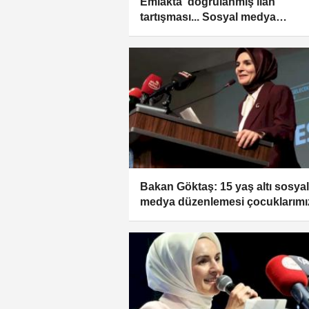
Emlakta 'doğrulanmış ilan'
tartışması... Sosyal medya
düzenlemesi tepki çekti
Bakan Göktaş: 15 yaş altı sosyal
medya düzenlemesi çocuklarımı
korumaya yönelik