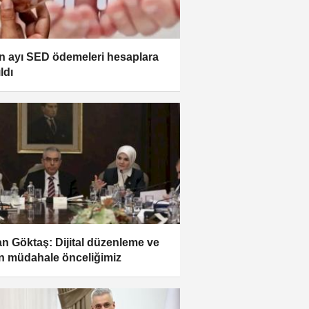
n ayı SED ödemeleri hesaplara
ıldı
n Göktaş: Dijital düzenleme ve
n müdahale önceliğimiz