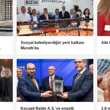
Sosyal belediyeciliğin yeni halkası
Aile
Muratlı'da
Kocaeli Belde A.Ş.’ye engelli
1,8 