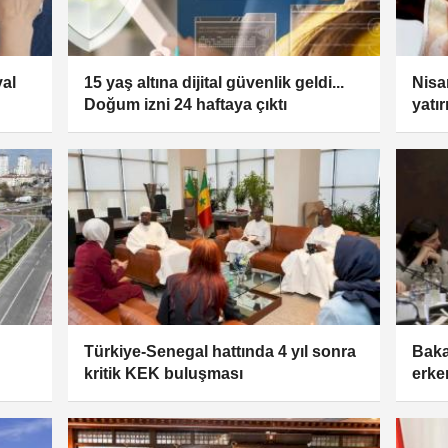
yal
15 yaş altına dijital güvenlik geldi...
Nisa
Doğum izni 24 haftaya çıktı
yatır
Türkiye-Senegal hattında 4 yıl sonra
Baka
kritik KEK buluşması
erke