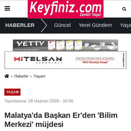
HABERLER
Güncel
Yerel Gündem
Yaş
Haberler
Yaşam
YAŞAM
Yayınlanma: 28 Haziran 2026 - 10:06
Malatya'da Başkan Er'den 'Bilim
Merkezi' müjdesi