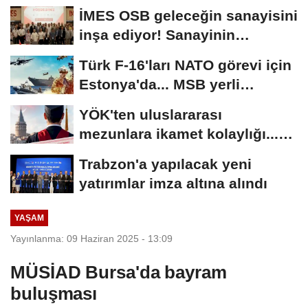
yeniden kapsamlı...
İMES OSB geleceğin sanayisini
inşa ediyor! Sanayinin
geleceği İMES...
Türk F-16'ları NATO görevi için
Estonya'da... MSB yerli
savunma sistemleriyle...
YÖK'ten uluslararası
mezunlara ikamet kolaylığı...
Süre 2 yıla...
Trabzon'a yapılacak yeni
yatırımlar imza altına alındı
YAŞAM
Yayınlanma: 09 Haziran 2025 - 13:09
MÜSİAD Bursa'da bayram
buluşması