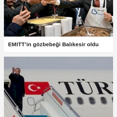
EMITT’in gözbebeği Balıkesir oldu