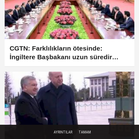
CGTN: Farklılıkların ötesinde:
İngiltere Başbakanı uzun süredir
beklenen Çin ziyaretini neden 'devasa
bir fırsat' olarak tanımlıyor?
AYRINTILAR
TAMAM