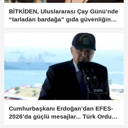
BİTKİDEN, Uluslararası Çay Günü’nde
“tarladan bardağa” gıda güvenliğine
dikkat çekti
Cumhurbaşkanı Erdoğan’dan EFES-
2026’da güçlü mesajlar... Türk Ordusu
barışın ve istikrarın teminatıdır