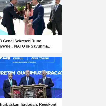
 Genel Sekreteri Rutte
iye'de... NATO ile Savunma
yii iş birliği için yoğun mesai
urbaşkanı Erdoğan: Reeskont