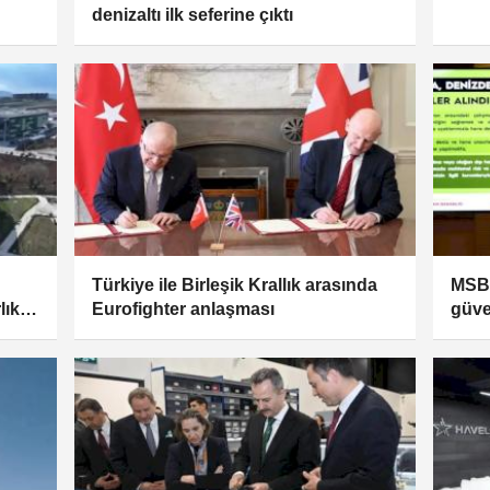
denizaltı ilk seferine çıktı
Türkiye ile Birleşik Krallık arasında
MSB:
lık
Eurofighter anlaşması
güv