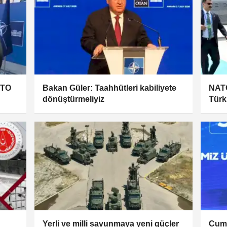
ATO
Bakan Güler: Taahhütleri kabiliyete
NATO
dönüştürmeliyiz
Türk
Sana
Yerli ve milli savunmaya yeni güçler
Cumh