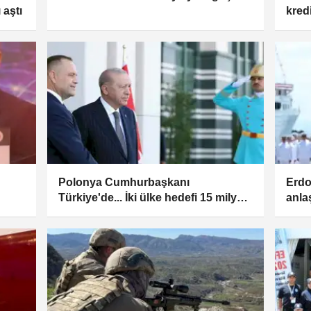
 aştı
kredi
lira
Polonya Cumhurbaşkanı
Erdo
Türkiye'de... İki ülke hedefi 15 milyar
anl
dolarlık ticaret