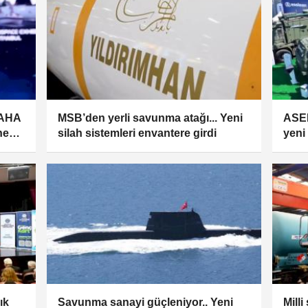
SAHA
MSB’den yerli savunma atağı... Yeni
ASE
ne
silah sistemleri envantere girdi
yeni
ık
Savunma sanayi güçleniyor.. Yeni
Mill