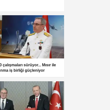
 çalışmaları sürüyor... Mısır ile
nma iş birliği güçleniyor