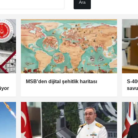
MSB'den dijital şehitlik haritası
S-400
rüyor
savu