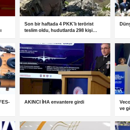
Son bir haftada 4 PKK’lı terörist
Düny
ı
teslim oldu, hudutlarda 298 kişi
yakalandı
EFES-
AKINCI İHA envantere girdi
Veco
ve g
öne 