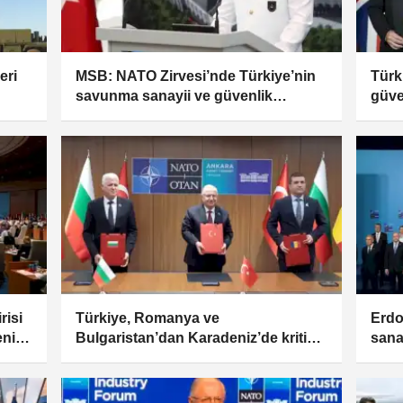
eri
MSB: NATO Zirvesi’nde Türkiye’nin
Türki
savunma sanayii ve güvenlik
güve
vizyonu öne çıktı
risi
Türkiye, Romanya ve
Erdo
eni
Bulgaristan’dan Karadeniz’de kritik
sana
altyapıları koruma adımı
aras