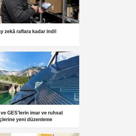
y zekâ raflara kadar indi!
ve GES'lerin imar ve ruhsat
çlerine yeni düzenleme