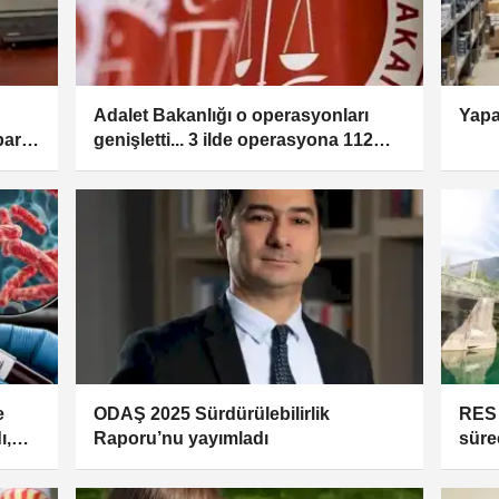
Adalet Bakanlığı o operasyonları
Yapa
para
genişletti... 3 ilde operasyona 112
şüpheli hakkında adli işlem
e
ODAŞ 2025 Sürdürülebilirlik
RES 
ı,
Raporu’nu yayımladı
süre