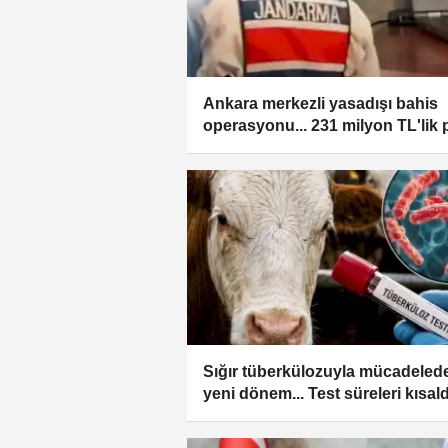
Ankara merkezli yasadışı bahis
operasyonu... 231 milyon TL'lik 
hareketi tespit edildi
Sığır tüberkülozuyla mücadeled
yeni dönem... Test süreleri kısald
arilik şartları değişti