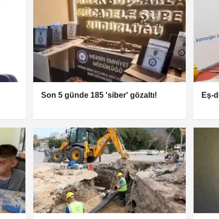
Son 5 günde 185 'siber' gözaltı!
Eş-d