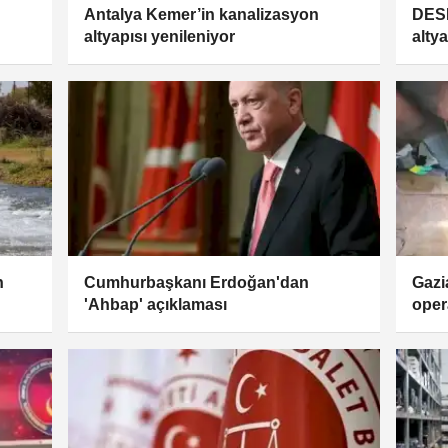
Antalya Kemer’in kanalizasyon
DESK
altyapısı yenileniyor
altya
n
Cumhurbaşkanı Erdoğan'dan
Gazi
'Ahbap' açıklaması
oper