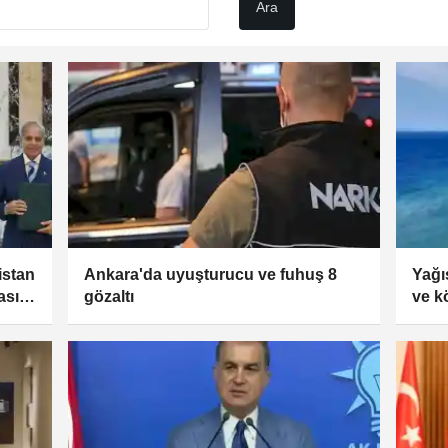
istan
Ankara'da uyuşturucu ve fuhuş 8
Yağı
ası
gözaltı
ve k