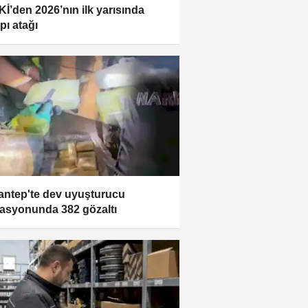
İ’den 2026’nın ilk yarısında
pı atağı
antep'te dev uyuşturucu
asyonunda 382 gözaltı