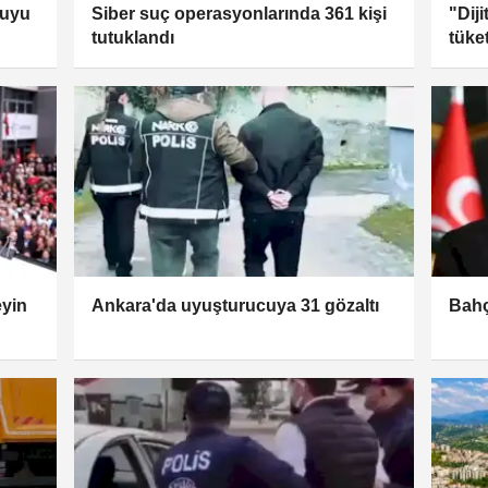
suyu
Siber suç operasyonlarında 361 kişi
"Diji
tutuklandı
tüke
yin
Ankara'da uyuşturucuya 31 gözaltı
Bahç