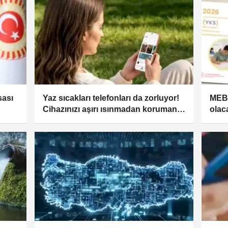
sası
Yaz sıcakları telefonları da zorluyor!
MEB'
Cihazınızı aşırı ısınmadan korumanın
olac
yolları