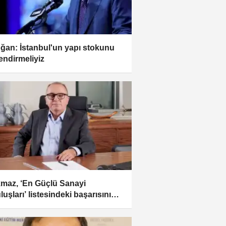
ğan: İstanbul'un yapı stokunu
endirmeliyiz
maz, ‘En Güçlü Sanayi
uşları’ listesindeki başarısını
ürüyor