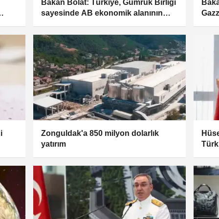
Bakan Bolat: Türkiye, Gümrük Birliği
Baka
sayesinde AB ekonomik alanının
Gazz
üyesi konumunda
vur
i
Zonguldak'a 850 milyon dolarlık
Hüse
yatırım
Türk
düny