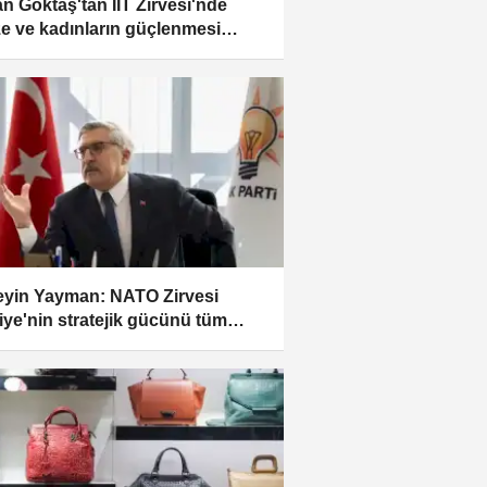
n Göktaş'tan İİT Zirvesi'nde
e ve kadınların güçlenmesi
gusu
yin Yayman: NATO Zirvesi
iye'nin stratejik gücünü tüm
aya gösterdi