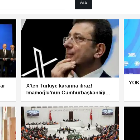
YÖK,
lar
X'ten Türkiye kararına itiraz!
İmamoğlu'nun Cumhurbaşkanlığı
Adaylığı Ofisi hesabına erişim engeli
mahkemeye taşındı