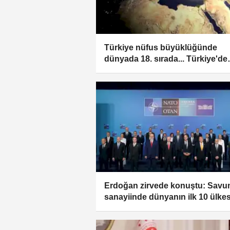
Türkiye nüfus büyüklüğünde
dünyada 18. sırada... Türkiye'de
yaşam dünya ortalamasının üze
Erdoğan zirvede konuştu: Sav
sanayiinde dünyanın ilk 10 ülkes
arasındayız