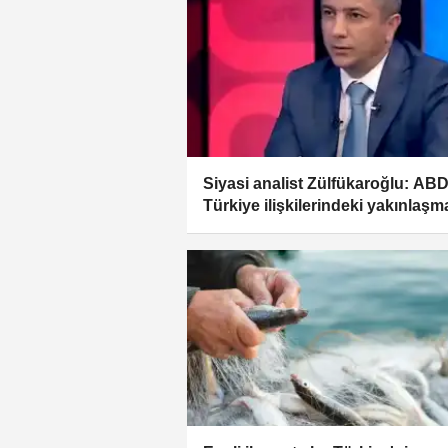
Siyasi analist Zülfükaroğlu: ABD
Türkiye ilişkilerindeki yakınlaşm
İsrail'i rahatsız ediyor