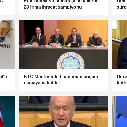
uz
Egeli demir ve demirdışı metallerde
Ümit
28 firma ihracat şampiyonu
süre
el'e
KTO Meclisi'nde finansman erişimi
Derv
masaya yatırıldı
tedbi
vata
yapm