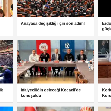
Anayasa değişikliği için son adım!
Erdo
güçl
ik
İtfaiyeciliğin geleceği Kocaeli’de
Kork
konuşuldu
Kurul
sürd