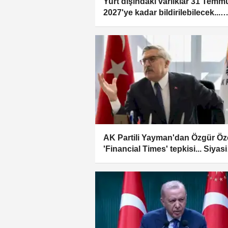
Yurt dışındaki varlıklar 31 Temm
2027'ye kadar bildirilebilecek...
Başvuru süreci başladı
AK Partili Yayman'dan Özgür Öz
'Financial Times' tepkisi... Siyasi
mücadele yabancı gazetelerde
verilmez!