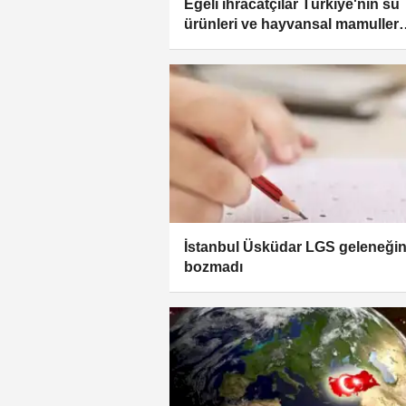
Egeli ihracatçılar Türkiye'nin su
ürünleri ve hayvansal mamuller
ihracatında liderliğini pekiştirdi
İstanbul Üsküdar LGS geleneğin
bozmadı