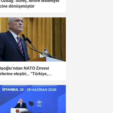
 Özdağ: Süreç, teröre teslimiyet
cine dönüşmüştür
işoğlu’ndan NATO Zirvesi
rlerine eleştiri... “Türkiye,
ndaşına yabancı muamelesi
ak zorunda değil