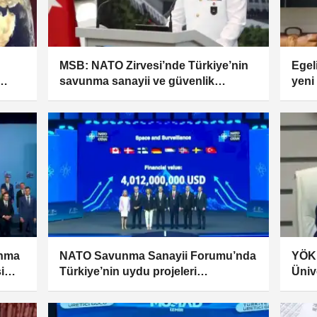
MSB: NATO Zirvesi’nde Türkiye’nin
Egeli
savunma sanayii ve güvenlik
yeni
rinde
vizyonu öne çıktı
unma
NATO Savunma Sanayii Forumu’nda
YÖK:
i
Türkiye’nin uydu projeleri
Üniv
gündemde... İMECE-2 ve İMECE-3
akad
tanıtıldı